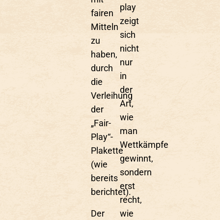
play
fairen
zeigt
Mitteln
sich
zu
nicht
haben,
nur
durch
in
die
der
Verleihung
Art,
der
wie
„Fair-
man
Play“-
Wettkämpfe
Plakette
gewinnt,
(wie
sondern
bereits
erst
berichtet).
recht,
Der
wie