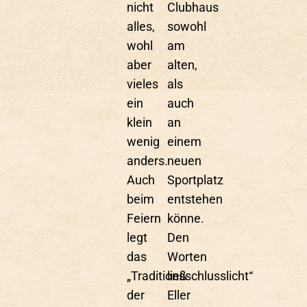
nicht
Clubhaus
alles,
sowohl
wohl
am
aber
alten,
vieles
als
ein
auch
klein
an
wenig
einem
anders.
neuen
Auch
Sportplatz
beim
entstehen
Feiern
könne.
legt
Den
das
Worten
„Traditionsschlusslicht“
ließ
der
Eller