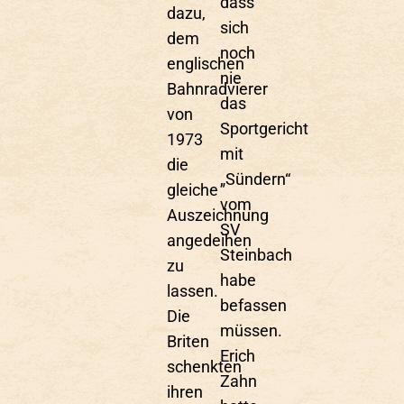
dass
dazu,
sich
dem
noch
englischen
nie
Bahnradvierer
das
von
Sportgericht
1973
mit
die
„Sündern“
gleiche
vom
Auszeichnung
SV
angedeihen
Steinbach
zu
habe
lassen.
befassen
Die
müssen.
Briten
Erich
schenkten
Zahn
ihren