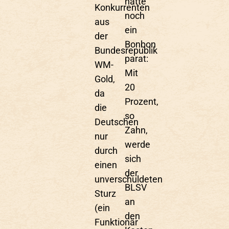
hatte
Konkurrenten
noch
aus
ein
der
Bonbon
Bundesrepublik
parat:
WM-
Mit
Gold,
20
da
Prozent,
die
so
Deutschen
Zahn,
nur
werde
durch
sich
einen
der
unverschuldeten
BLSV
Sturz
an
(ein
den
Funktionär