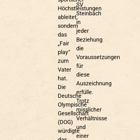
SV
Höchstleistungen
Steinbach
ableitet,
in
sondern
jeder
das
Beziehung
„Fair
die
play“
Voraussetzungen
zum
für
Vater
diese
hat.
Auszeichnung
Die
erfülle.
Deutsche
Trotz
Olympische
misslicher
Gesellschaft
Verhältnisse
(DOG)
und
würdigte
einer
das