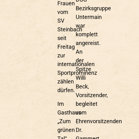
Frauen
Bezirksgruppe
vom
Untermain
SV
war
Steinbach
komplett
seit
angereist.
Freitag
An
zur
der
internationalen
Spitze
Sportprominenz
Willi
zählen
Beck,
dürfen.
Vorsitzender,
Im
begleitet
Gasthaus
vom
„Zum
Ehrenvorsitzenden
grünen
Dr.
Tal“
Gammert,