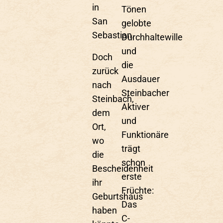
in
Tönen
San
gelobte
Sebastian.
Durchhaltewille
und
Doch
die
zurück
Ausdauer
nach
Steinbacher
Steinbach,
Aktiver
dem
und
Ort,
Funktionäre
wo
trägt
die
schon
Bescheidenheit
erste
ihr
Früchte:
Geburtshaus
Das
haben
C-