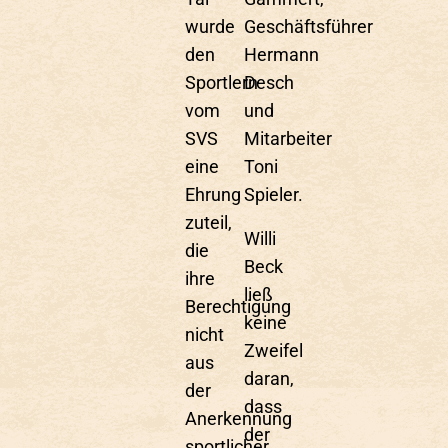
wurde
Geschäftsführer
den
Hermann
Sportlern
Desch
vom
und
SVS
Mitarbeiter
eine
Toni
Ehrung
Spieler.
zuteil,
Willi
die
Beck
ihre
ließ
Berechtigung
keine
nicht
Zweifel
aus
daran,
der
dass
Anerkennung
der
sportlicher