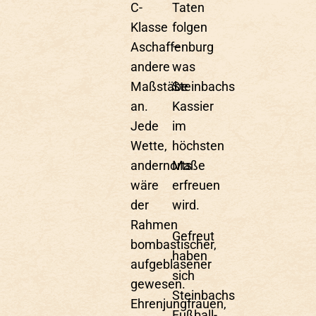
C-
Taten
Klasse
folgen
Aschaffenburg
–
andere
was
Maßstäbe
Steinbachs
an.
Kassier
Jede
im
Wette,
höchsten
andernorts
Maße
wäre
erfreuen
der
wird.
Rahmen
Gefreut
bombastischer,
haben
aufgeblasener
sich
gewesen.
Steinbachs
Ehrenjungfrauen,
Fußball-