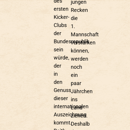
des
jungen
ersten
Recken
Kicker-
die
Clubs
1.
der
Mannschaft
Bundesrepublik
verstärken
sein
können,
würde,
werden
der
noch
in
ein
den
paar
Genuss
Jährchen
dieser
ins
internationalen
Land
Auszeichnung
ziehen.
kommt.
Deshalb