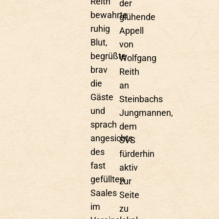
Reith
der
bewahrte
glühende
ruhig
Appell
Blut,
von
begrüßte
Wolfgang
brav
Reith
die
an
Gäste
Steinbachs
und
Jungmannen,
sprach
dem
angesichts
SVS
des
fürderhin
fast
aktiv
gefüllten
zur
Saales
Seite
im
zu