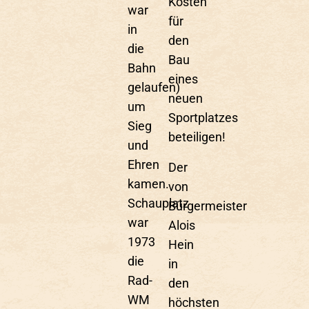
Kosten
war
für
in
den
die
Bau
Bahn
eines
gelaufen)
neuen
um
Sportplatzes
Sieg
beteiligen!
und
Ehren
Der
kamen.
von
Schauplatz
Bürgermeister
war
Alois
1973
Hein
die
in
Rad-
den
WM
höchsten