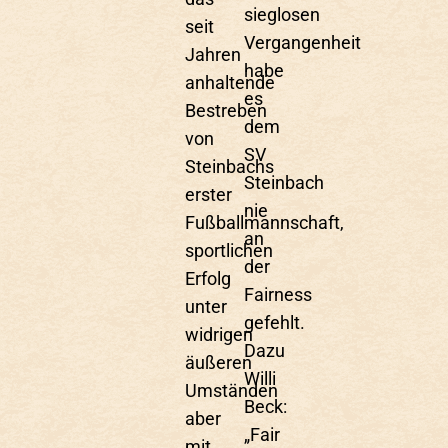
sieglosen
seit
Vergangenheit
Jahren
habe
anhaltende
es
Bestreben
dem
von
SV
Steinbachs
Steinbach
erster
nie
Fußballmannschaft,
an
sportlichen
der
Erfolg
Fairness
unter
gefehlt.
widrigen
Dazu
äußeren
Willi
Umständen
Beck:
aber
„Fair
mit