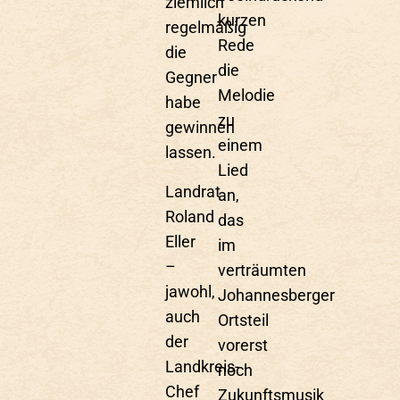
ziemlich
kurzen
regelmäßig
Rede
die
die
Gegner
Melodie
habe
zu
gewinnen
einem
lassen.
Lied
Landrat
an,
Roland
das
Eller
im
–
verträumten
jawohl,
Johannesberger
auch
Ortsteil
der
vorerst
Landkreis-
noch
Chef
Zukunftsmusik