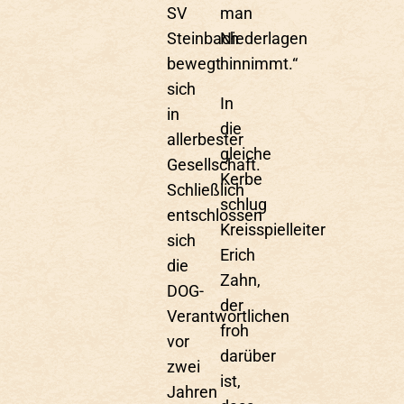
SV
man
Steinbach
Niederlagen
bewegt
hinnimmt.“
sich
In
in
die
allerbester
gleiche
Gesellschaft.
Kerbe
Schließlich
schlug
entschlossen
Kreisspielleiter
sich
Erich
die
Zahn,
DOG-
der
Verantwortlichen
froh
vor
darüber
zwei
ist,
Jahren