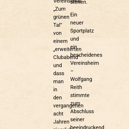
Vereinslokal
stehen.
„Zum
Ein
grünen
neuer
Tal“
Sportplatz
von
und
einem
ein
„erweiterten
bescheidenes
Clubabend“
Vereinsheim
und
–
dass
Wolfgang
man
Reith
in
stimmte
den
zum
vergangenen
Abschluss
acht
seiner
Jahren
beeindruckend