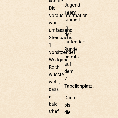
könnte.
Jugend-
Die
Team
Vorausinformation
rangiert
war
in
umfassend,
der
Steinbachs
laufenden
1.
Runde
Vorsitzender
bereits
Wolfgang
auf
Reith
dem
wusste
2.
wohl,
Tabellenplatz.
dass
er
Doch
bald
bis
Chef
die