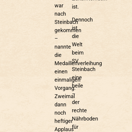
war
ist.
nach
Dennoch
Steinbach
ist
gekommen
die
–
Welt
nannte
beim
die
SV
Medaillenverleihung
Steinbach
einen
eine
einmaligen
heile
Vorgang.
–
Zweimal
der
dann
rechte
noch
Nährboden
heftiger
für
Applaus