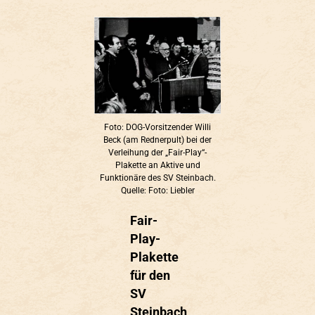
Foto: DOG-Vorsitzender Willi
Beck (am Rednerpult) bei der
Verleihung der „Fair-Play“-
Plakette an Aktive und
Funktionäre des SV Steinbach.
Quelle: Foto: Liebler
Fair-
Play-
Plakette
für den
SV
Steinbach