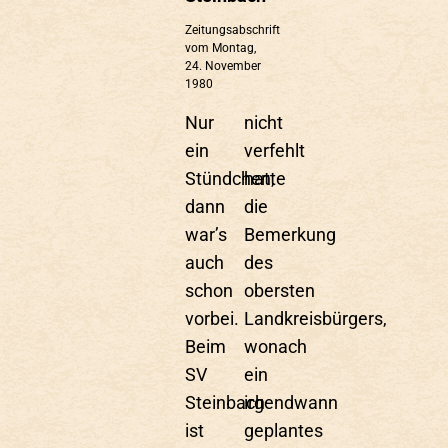
Zeitungsabschrift
vom Montag,
24. November
1980
Nur
nicht
ein
verfehlt
Stündchen,
hatte
dann
die
war’s
Bemerkung
auch
des
schon
obersten
vorbei.
Landkreisbürgers,
Beim
wonach
SV
ein
Steinbach
irgendwann
ist
geplantes