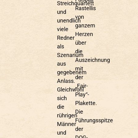
Streichquartett
Rastellis
und
von
unendlich
ganzem
viele
Herzen
Redner
über
als
die
Szenarium
Auszeichnung
aus
mit
gegebenem
der
Anlass.
„Fair-
Gleichwohl
Play“-
sich
Plakette.
die
Die
rührigen
Führungsspitze
Männer
der
und
DOG-